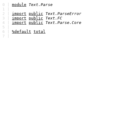
0 |
module
Text.Parse
1 |
2 |
import
public
Text.ParseError
3 |
import
public
Text.FC
4 |
import
public
Text.Parse.Core
5 |
6 |
%default
total
7 |