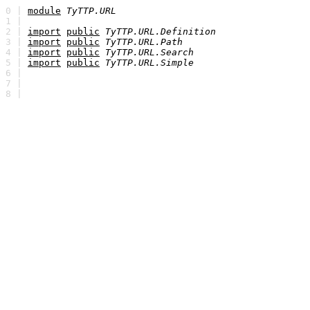
0 |
module
TyTTP.URL
1 |
2 |
import
public
TyTTP.URL.Definition
3 |
import
public
TyTTP.URL.Path
4 |
import
public
TyTTP.URL.Search
5 |
import
public
TyTTP.URL.Simple
6 |
7 |
8 |