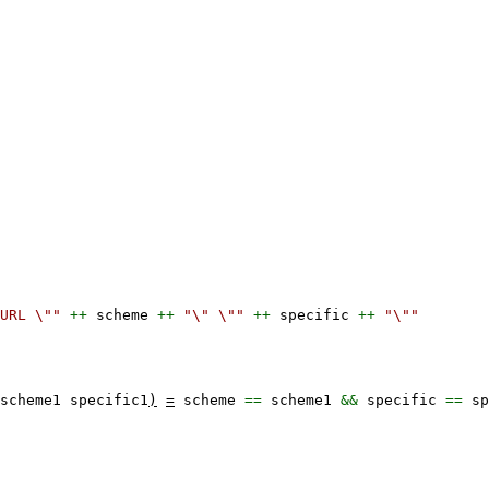
URL \""
++
scheme
++
"\" \""
++
specific
++
"\""
scheme1
specific1
)
=
scheme
==
scheme1
&&
specific
==
sp