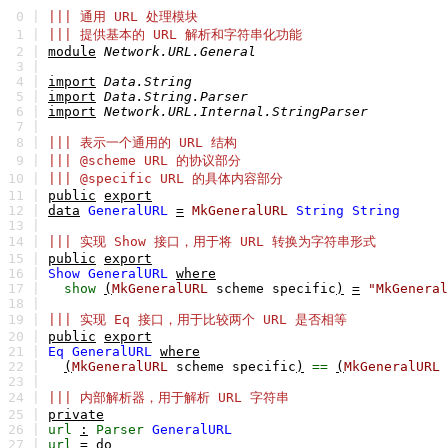
0 |
||| 通用 URL 处理模块
1 |
||| 提供基本的 URL 解析和字符串化功能
2 |
module
Network.URL.General
3 |
4 |
import
Data.String
5 |
import
Data.String.Parser
6 |
import
Network.URL.Internal.StringParser
7 |
8 |
||| 表示一个通用的 URL 结构
9 |
||| @scheme URL 的协议部分
10 |
||| @specific URL 的具体内容部分
11 |
public
export
12 |
data
GeneralURL
=
MkGeneralURL
String
String
13 |
14 |
||| 实现 Show 接口，用于将 URL 转换为字符串形式
15 |
public
export
16 |
Show
GeneralURL
where
17 |
show
(
MkGeneralURL
scheme
specific
)
=
"MkGeneral
18 |
19 |
||| 实现 Eq 接口，用于比较两个 URL 是否相等
20 |
public
export
21 |
Eq
GeneralURL
where
22 |
(
MkGeneralURL
scheme
specific
)
==
(
MkGeneralURL
23 |
24 |
||| 内部解析器，用于解析 URL 字符串
25 |
private
26 |
url
:
Parser
GeneralURL
27 |
url
=
do