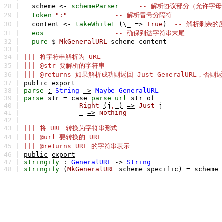
28 |
scheme
<-
schemeParser
-- 解析协议部分（允许字
29 |
token
":"
-- 解析冒号分隔符
30 |
content
<-
takeWhile1
(\_
=>
True
)
-- 解析剩余的
31 |
eos
-- 确保到达字符串末尾
32 |
pure
$
MkGeneralURL
scheme
content
33 |
34 |
||| 将字符串解析为 URL
35 |
||| @str 要解析的字符串
36 |
||| @returns 如果解析成功则返回 Just GeneralURL，否则返
37 |
public
export
38 |
parse
:
String
->
Maybe
GeneralURL
39 |
parse
str
=
case
parse
url
str
of
40 |
Right
(
j
,
_)
=>
Just
j
41 |
_
=>
Nothing
42 |
43 |
||| 将 URL 转换为字符串形式
44 |
||| @url 要转换的 URL
45 |
||| @returns URL 的字符串表示
46 |
public
export
47 |
stringify
:
GeneralURL
->
String
48 |
stringify
(
MkGeneralURL
scheme
specific
)
=
scheme